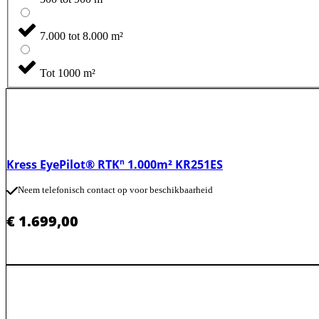
7.000 tot 8.000 m²
Tot 1000 m²
Kress EyePilot® RTKⁿ 1.000m² KR251ES
Neem telefonisch contact op voor beschikbaarheid
€
1.699,00