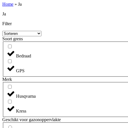
Home
»
Ja
Ja
Filter
Soort grens
Bedraad
GPS
Merk
Husqvarna
Kress
Geschikt voor gazonoppervlakte