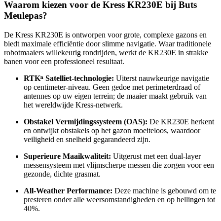
Waarom kiezen voor de Kress KR230E bij Buts
Meulepas?
De Kress KR230E is ontworpen voor grote, complexe gazons en
biedt maximale efficiëntie door slimme navigatie. Waar traditionele
robotmaaiers willekeurig rondrijden, werkt de KR230E in strakke
banen voor een professioneel resultaat.
RTKⁿ Satelliet-technologie:
Uiterst nauwkeurige navigatie
op centimeter-niveau. Geen gedoe met perimeterdraad of
antennes op uw eigen terrein; de maaier maakt gebruik van
het wereldwijde Kress-netwerk.
Obstakel Vermijdingssysteem (OAS):
De KR230E herkent
en ontwijkt obstakels op het gazon moeiteloos, waardoor
veiligheid en snelheid gegarandeerd zijn.
Superieure Maaikwaliteit:
Uitgerust met een dual-layer
messensysteem met vlijmscherpe messen die zorgen voor een
gezonde, dichte grasmat.
All-Weather Performance:
Deze machine is gebouwd om te
presteren onder alle weersomstandigheden en op hellingen tot
40%.