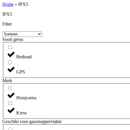
Home
»
IPX5
IPX5
Filter
Soort grens
Bedraad
GPS
Merk
Husqvarna
Kress
Geschikt voor gazonoppervlakte