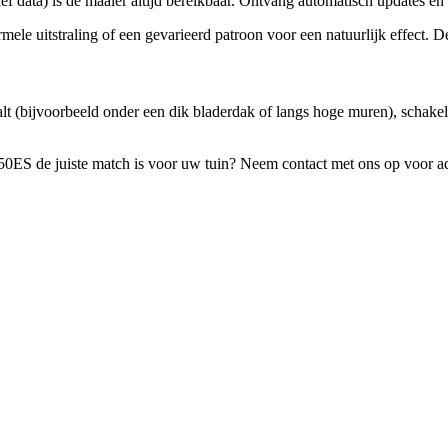
ief data) is de maaier altijd bereikbaar. Ontvang automatisch updates e
ele uitstraling of een gevarieerd patroon voor een natuurlijk effect. De
lt (bijvoorbeeld onder een dik bladerdak of langs hoge muren), schak
0ES de juiste match is voor uw tuin? Neem contact met ons op voor ad