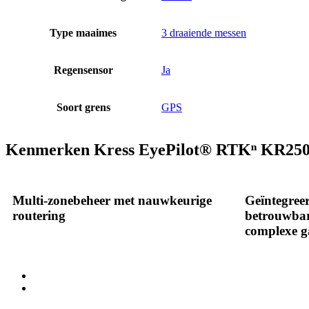
Type maaimes
3 draaiende messen
Regensensor
Ja
Soort grens
GPS
Kenmerken Kress EyePilot® RTKⁿ KR25
Multi-zonebeheer met nauwkeurige
Geïntegreer
routering
betrouwbar
complexe g