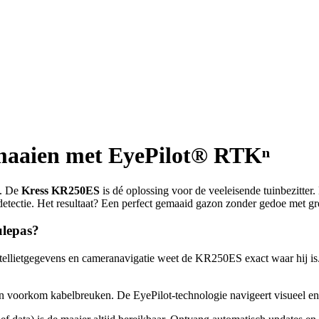
maaien met EyePilot® RTKⁿ
n. De
Kress KR250ES
is dé oplossing voor de veeleisende tuinbezitter.
detectie. Het resultaat? Een perfect gemaaid gazon zonder gedoe met gr
lepas?
llietgegevens en cameranavigatie weet de KR250ES exact waar hij is. 
n voorkom kabelbreuken. De EyePilot-technologie navigeert visueel en v