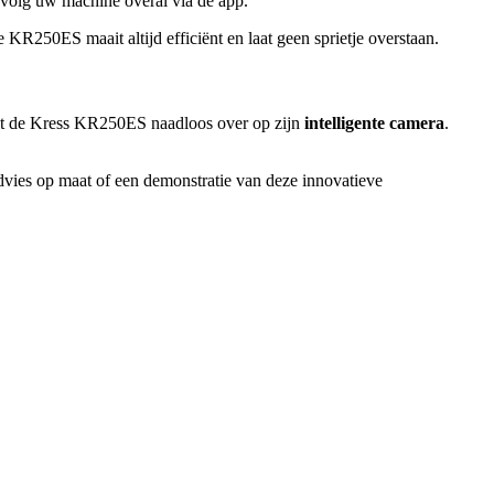
n volg uw machine overal via de app.
 KR250ES maait altijd efficiënt en laat geen sprietje overstaan.
elt de Kress KR250ES naadloos over op zijn
intelligente camera
.
vies op maat of een demonstratie van deze innovatieve