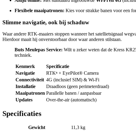
Altijd online:
Met standaard ingebouwde
Wi-Fi en 4G
(inclus
Flexibele maaipatronen:
Kies voor strakke banen voor een form
Slimme navigatie, ook bij schaduw
Waar andere RTK-maaiers stoppen wanneer het satellietsignaal wegva
Hierdoor maait hij onverstoorbaar door waar anderen stilstaan.
Buts Meulepas Service:
Wilt u zeker weten dat de Kress KR25
techniek.
Kenmerk
Specificatie
Navigatie
RTKⁿ + EyePilot® Camera
Connectiviteit
4G (inclusief SIM) & Wi-Fi
Installatie
Draadloos (geen perimeterdraad)
Maaipatronen
Parallelle banen / aanpasbaar
Updates
Over-the-air (automatisch)
Specificaties
Gewicht
11,3 kg