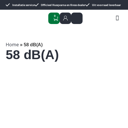
Installatie service
Officieel Husqvarna en Kress dealer
Uit voorraad leverbaar
0
All
Husq
Kres
Home
»
58 dB(A)
58 dB(A)