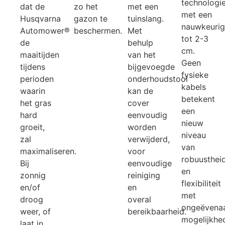
technologi
dat de
zo het
met een
met een
Husqvarna
gazon te
tuinslang.
nauwkeurig
Automower®
beschermen.
Met
tot 2-3
de
behulp
cm.
maaitijden
van het
Geen
tijdens
bijgevoegde
fysieke
perioden
onderhoudstool
kabels
waarin
kan de
betekent
het gras
cover
een
hard
eenvoudig
nieuw
groeit,
worden
niveau
zal
verwijderd,
van
maximaliseren.
voor
robuusthei
Bij
eenvoudige
en
zonnig
reiniging
flexibiliteit
en/of
en
met
droog
overal
ongeëvena
weer, of
bereikbaarheid.
mogelijkhe
laat in