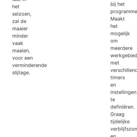
bij het
het
programme
seizoen,
Maakt
zal de
het
maaier
mogelijk
minder
om
vaak
meerdere
maaien,
werkgebie
voor een
met
verminderende
verschillen
slijtage.
timers
en
instellingen
te
definiëren.
Graag
tijdelijke
verblijfszo
en