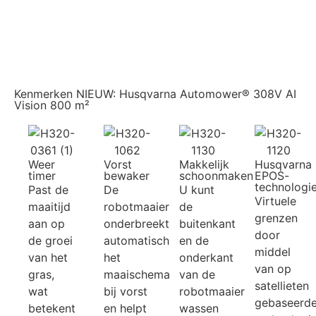
Kenmerken NIEUW: Husqvarna Automower® 308V AI
Vision 800 m²
Weer
Vorst
Makkelijk
Husqvarna
timer
bewaker
schoonmaken
EPOS-
technologi
Past de
De
U kunt
Virtuele
maaitijd
robotmaaier
de
grenzen
aan op
onderbreekt
buitenkant
door
de groei
automatisch
en de
middel
van het
het
onderkant
van op
gras,
maaischema
van de
satellieten
wat
bij vorst
robotmaaier
gebaseerd
betekent
en helpt
wassen