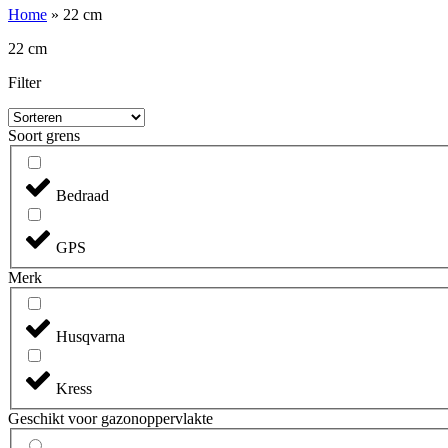
Home
»
22 cm
22 cm
Filter
Soort grens
Bedraad
GPS
Merk
Husqvarna
Kress
Geschikt voor gazonoppervlakte