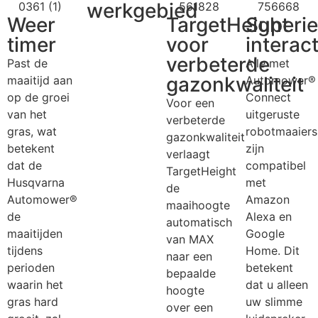
werkgebied
Weer
TargetHeight
Superie
timer
voor
interact
verbeterde
Past de
Alle met
gazonkwaliteit
maaitijd aan
Automower®
op de groei
Connect
Voor een
van het
uitgeruste
verbeterde
gras, wat
robotmaaiers
gazonkwaliteit
betekent
zijn
verlaagt
dat de
compatibel
TargetHeight
Husqvarna
met
de
Automower®
Amazon
maaihoogte
de
Alexa en
automatisch
maaitijden
Google
van MAX
tijdens
Home. Dit
naar een
perioden
betekent
bepaalde
waarin het
dat u alleen
hoogte
gras hard
uw slimme
over een