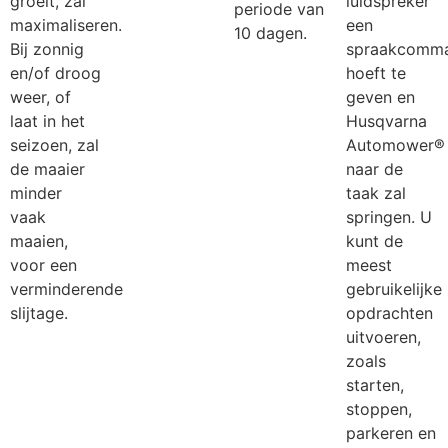
groeit, zal
luidspreker
periode van
maximaliseren.
een
10 dagen.
Bij zonnig
spraakcomm
en/of droog
hoeft te
weer, of
geven en
laat in het
Husqvarna
seizoen, zal
Automower®
de maaier
naar de
minder
taak zal
vaak
springen. U
maaien,
kunt de
voor een
meest
verminderende
gebruikelijke
slijtage.
opdrachten
uitvoeren,
zoals
starten,
stoppen,
parkeren en