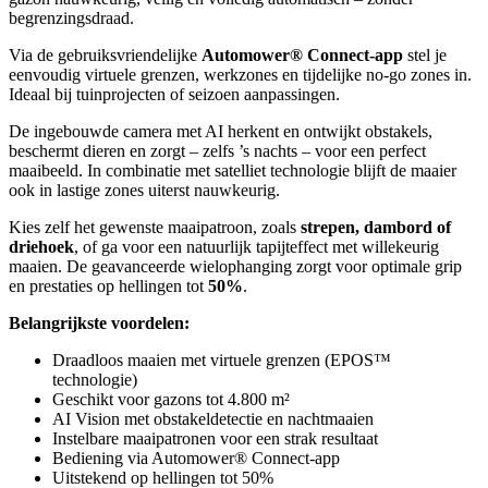
begrenzingsdraad.
Via de gebruiksvriendelijke
Automower® Connect-app
stel je
eenvoudig virtuele grenzen, werkzones en tijdelijke no-go zones in.
Ideaal bij tuinprojecten of seizoen aanpassingen.
De ingebouwde camera met AI herkent en ontwijkt obstakels,
beschermt dieren en zorgt – zelfs ’s nachts – voor een perfect
maaibeeld. In combinatie met satelliet technologie blijft de maaier
ook in lastige zones uiterst nauwkeurig.
Kies zelf het gewenste maaipatroon, zoals
strepen, dambord of
driehoek
, of ga voor een natuurlijk tapijteffect met willekeurig
maaien. De geavanceerde wielophanging zorgt voor optimale grip
en prestaties op hellingen tot
50%
.
Belangrijkste voordelen:
Draadloos maaien met virtuele grenzen (EPOS™
technologie)
Geschikt voor gazons tot 4.800 m²
AI Vision met obstakeldetectie en nachtmaaien
Instelbare maaipatronen voor een strak resultaat
Bediening via Automower® Connect-app
Uitstekend op hellingen tot 50%