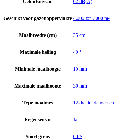
Geluidsniveau
62 dB(A)
Geschikt voor gazonoppervlakte
4.000 tot 5.000 m²
Maaibreedte (cm)
35 cm
Maximale helling
40 °
Minimale maaihoogte
10 mm
Maximale maaihoogte
30 mm
Type maaimes
12 draaiende messen
Regensensor
Ja
Soort grens
GPS