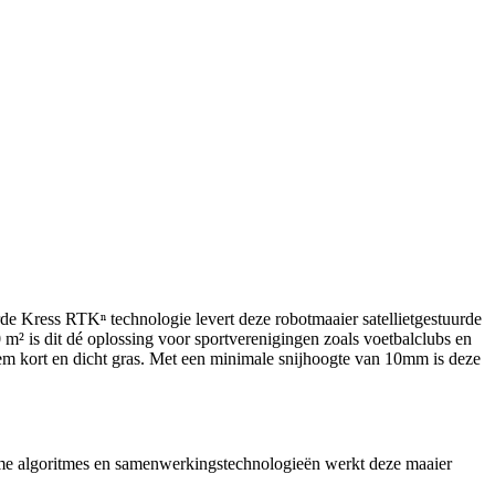
 Kress RTKⁿ technologie levert deze robotmaaier satellietgestuurde
0 m² is dit dé oplossing voor sportverenigingen zoals voetbalclubs en
treem kort en dicht gras. Met een minimale snijhoogte van 10mm is deze
mme algoritmes en samenwerkingstechnologieën werkt deze maaier