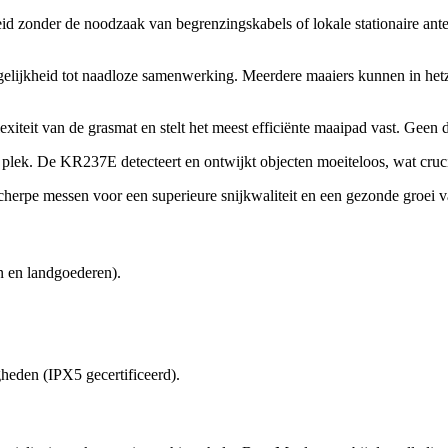
 zonder de noodzaak van begrenzingskabels of lokale stationaire ant
ijkheid tot naadloze samenwerking. Meerdere maaiers kunnen in hetzel
xiteit van de grasmat en stelt het meest efficiënte maaipad vast. Geen 
 plek. De KR237E detecteert en ontwijkt objecten moeiteloos, wat cruci
herpe messen voor een superieure snijkwaliteit en een gezonde groei va
n en landgoederen).
heden (IPX5 gecertificeerd).