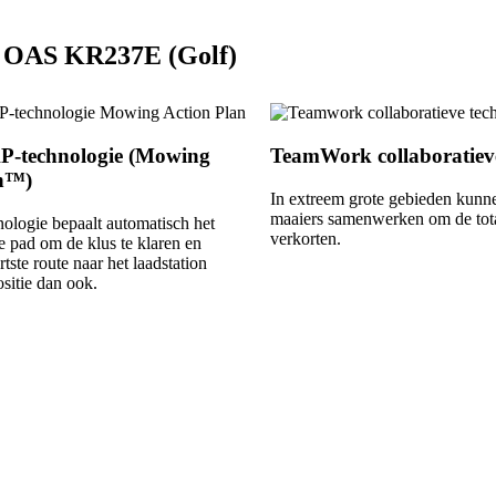
 OAS KR237E (Golf)
P-technologie (Mowing
TeamWork collaboratieve
an™)
In extreem grote gebieden kunn
maaiers samenwerken om de total
logie bepaalt automatisch het
verkorten.
te pad om de klus te klaren en
tste route naar het laadstation
sitie dan ook.