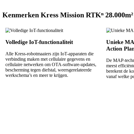
Kenmerken Kress Mission RTKⁿ 28.000m²
Volledige IoT-functionaliteit
Unieke MA
Action Pl
Alle Kress-robotmaaiers zijn IoT-apparaten die
verbinding maken met cellulaire gegevens en
De MAP-techno
cellulaire netwerken om OTA-software-updates,
meest efficiën
bescherming tegen diefstal, weersgerelateerde
berekent de kor
werkschema’s en meer te krijgen.
vanaf welke po