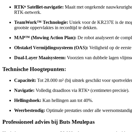
RTKⁿ Satelliet-navigatie:
Maait met ongekende nauwkeurigheid
RTK-netwerk.
TeamWork™ Technologie:
Uniek voor de KR237E is de mogel
grootste oppervlaktes in recordtijd te dekken.
MAP™ (Mowing Action Plan):
De robot analyseert de comple
Obstakel Vermijdingssysteem (OAS):
Veiligheid op de eerste
Dual-Layer Maaisysteem:
Voorzien van dubbele lagen vlijmsc
Technische Hoogtepunten:
Capaciteit:
Tot 28.000 m² (bij uitstek geschikt voor sportvelde
Navigatie:
Volledig draadloos via RTKⁿ (centimeter-precisie).
Hellingshoek:
Kan hellingen aan tot 40%.
Weerbestendig:
Optimale prestaties onder alle weersomstandig
Professioneel advies bij Buts Meulepas