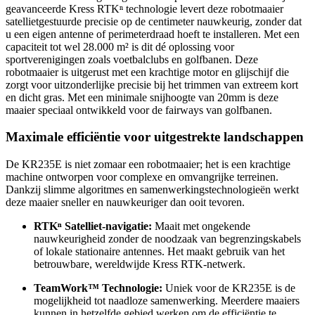
geavanceerde Kress RTKⁿ technologie levert deze robotmaaier
satellietgestuurde precisie op de centimeter nauwkeurig, zonder dat
u een eigen antenne of perimeterdraad hoeft te installeren. Met een
capaciteit tot wel 28.000 m² is dit dé oplossing voor
sportverenigingen zoals voetbalclubs en golfbanen. Deze
robotmaaier is uitgerust met een krachtige motor en glijschijf die
zorgt voor uitzonderlijke precisie bij het trimmen van extreem kort
en dicht gras. Met een minimale snijhoogte van 20mm is deze
maaier speciaal ontwikkeld voor de fairways van golfbanen.
Maximale efficiëntie voor uitgestrekte landschappen
De KR235E is niet zomaar een robotmaaier; het is een krachtige
machine ontworpen voor complexe en omvangrijke terreinen.
Dankzij slimme algoritmes en samenwerkingstechnologieën werkt
deze maaier sneller en nauwkeuriger dan ooit tevoren.
RTKⁿ Satelliet-navigatie:
Maait met ongekende
nauwkeurigheid zonder de noodzaak van begrenzingskabels
of lokale stationaire antennes. Het maakt gebruik van het
betrouwbare, wereldwijde Kress RTK-netwerk.
TeamWork™ Technologie:
Uniek voor de KR235E is de
mogelijkheid tot naadloze samenwerking. Meerdere maaiers
kunnen in hetzelfde gebied werken om de efficiëntie te