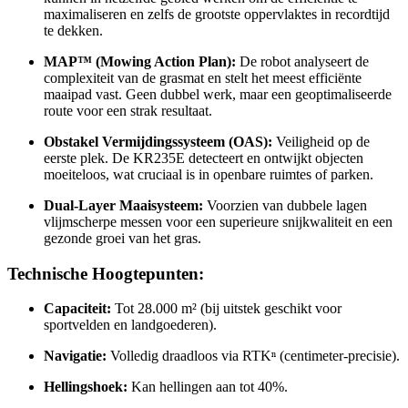
maximaliseren en zelfs de grootste oppervlaktes in recordtijd
te dekken.
MAP™ (Mowing Action Plan):
De robot analyseert de
complexiteit van de grasmat en stelt het meest efficiënte
maaipad vast. Geen dubbel werk, maar een geoptimaliseerde
route voor een strak resultaat.
Obstakel Vermijdingssysteem (OAS):
Veiligheid op de
eerste plek. De KR235E detecteert en ontwijkt objecten
moeiteloos, wat cruciaal is in openbare ruimtes of parken.
Dual-Layer Maaisysteem:
Voorzien van dubbele lagen
vlijmscherpe messen voor een superieure snijkwaliteit en een
gezonde groei van het gras.
Technische Hoogtepunten:
Capaciteit:
Tot 28.000 m² (bij uitstek geschikt voor
sportvelden en landgoederen).
Navigatie:
Volledig draadloos via RTKⁿ (centimeter-precisie).
Hellingshoek:
Kan hellingen aan tot 40%.