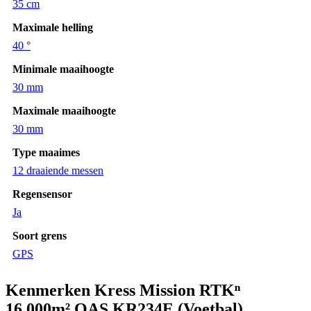
35 cm
Maximale helling
40 °
Minimale maaihoogte
30 mm
Maximale maaihoogte
30 mm
Type maaimes
12 draaiende messen
Regensensor
Ja
Soort grens
GPS
Kenmerken Kress Mission RTKⁿ
16.000m² OAS KR234E (Voetbal)