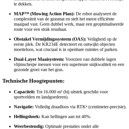
te dekken.
MAP™ (Mowing Action Plan):
De robot analyseert de
complexiteit van de grasmat en stelt het meest efficiënte
maaipad vast. Geen dubbel werk, maar een geoptimaliseerde
route voor een strak resultaat.
Obstakel Vermijdingssysteem (OAS):
Veiligheid op de
eerste plek. De KR234E detecteert en ontwijkt objecten
moeiteloos, wat cruciaal is in openbare ruimtes of parken.
Dual-Layer Maaisysteem:
Voorzien van dubbele lagen
vlijmscherpe messen voor een superieure snijkwaliteit en een
gezonde groei van het gras.
Technische Hoogtepunten:
Capaciteit:
Tot 16.000 m² (bij uitstek geschikt voor
sportvelden en landgoederen).
Navigatie:
Volledig draadloos via RTKⁿ (centimeter-precisie).
Hellingshoek:
Kan hellingen aan tot 40%.
Weerbestendig:
Optimale prestaties onder alle