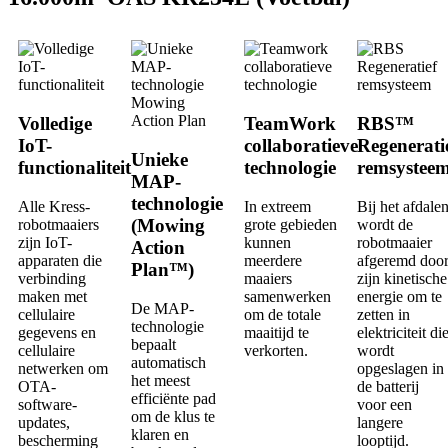
Volledige
TeamWork
RBS™
IoT-
collaboratieve
Regenerati
Unieke
functionaliteit
technologie
remsystee
MAP-
technologie
Alle Kress-
In extreem
Bij het afdale
(Mowing
robotmaaiers
grote gebieden
wordt de
zijn IoT-
kunnen
robotmaaier
Action
apparaten die
meerdere
afgeremd doo
Plan™)
verbinding
maaiers
zijn kinetische
maken met
samenwerken
energie om te
De MAP-
cellulaire
om de totale
zetten in
technologie
gegevens en
maaitijd te
elektriciteit di
bepaalt
cellulaire
verkorten.
wordt
automatisch
netwerken om
opgeslagen in
het meest
OTA-
de batterij
efficiënte pad
software-
voor een
om de klus te
updates,
langere
klaren en
bescherming
looptijd.