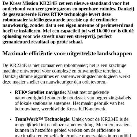
De Kress Mission KR234E zet een nieuwe standaard voor het
onderhoud van zeer grote gazons en openbare ruimtes. Dankzij
de geavanceerde Kress RTKⁿ technologie levert deze
robotmaaier satellietgestuurde precisie op de centimeter
nauwkeurig, zonder dat u een eigen antenne of perimeterdraad
hoeft te installeren. Met een capaciteit tot wel 16.000 m² is dit dé
oplossing voor wie streeft naar een streepvrij, perfect
gemanicuurd resultaat op grote schaal.
Maximale efficiëntie voor uitgestrekte landschappen
De KR234E is niet zomaar een robotmaaier; het is een krachtige
machine ontworpen voor complexe en omvangrijke terreinen.
Dankzij slimme algoritmes en samenwerkingstechnologieën werkt
deze maaier sneller en nauwkeuriger dan ooit tevoren.
RTKⁿ Satelliet-navigatie:
Maait met ongekende
nauwkeurigheid zonder de noodzaak van begrenzingskabels
of lokale stationaire antennes. Het maakt gebruik van het
betrouwbare, wereldwijde Kress RTK-netwerk.
TeamWork™ Technologie:
Uniek voor de KR234E is de
mogelijkheid tot naadloze samenwerking. Meerdere maaiers
kunnen in hetzelfde gebied werken om de efficiëntie te
maximaliseren en zelfs de grootste oppervlaktes in recordtijd