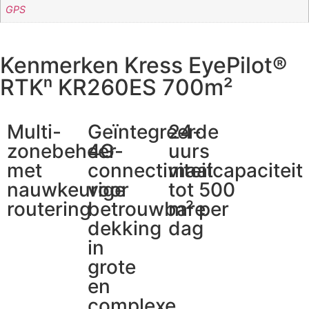
GPS
Kenmerken Kress EyePilot®
RTKⁿ KR260ES 700m²
Multi-
Geïntegreerde
24-
zonebeheer
4G-
uurs
met
connectiviteit
maaicapaciteit
nauwkeurige
voor
tot 500
routering
betrouwbare
m² per
dekking
dag
in
grote
en
complexe