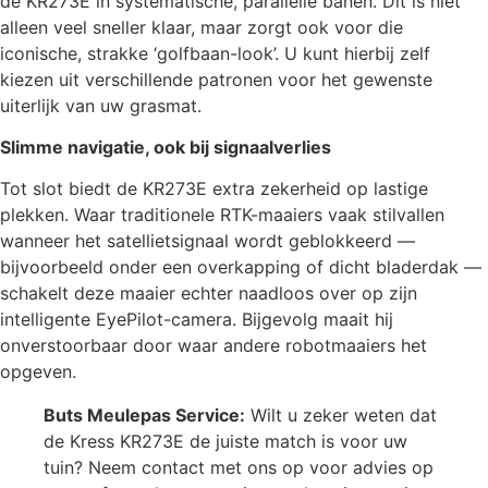
de KR273E in systematische, parallelle banen. Dit is niet
alleen veel sneller klaar, maar zorgt ook voor die
iconische, strakke ‘golfbaan-look’. U kunt hierbij zelf
kiezen uit verschillende patronen voor het gewenste
uiterlijk van uw grasmat.
Slimme navigatie, ook bij signaalverlies
Tot slot biedt de KR273E extra zekerheid op lastige
plekken. Waar traditionele RTK-maaiers vaak stilvallen
wanneer het satellietsignaal wordt geblokkeerd —
bijvoorbeeld onder een overkapping of dicht bladerdak —
schakelt deze maaier echter naadloos over op zijn
intelligente EyePilot-camera. Bijgevolg maait hij
onverstoorbaar door waar andere robotmaaiers het
opgeven.
Buts Meulepas Service:
Wilt u zeker weten dat
de Kress KR273E de juiste match is voor uw
tuin? Neem contact met ons op voor advies op