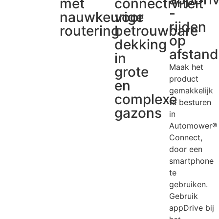
met
connectiviteit
-
nauwkeurige
voor
rijden
routering
betrouwbare
op
dekking
afstand
in
Maak het
grote
product
en
gemakkelijk
complexe
te besturen
gazons
in
Automower®
Connect,
door een
smartphone
te
gebruiken.
Gebruik
appDrive bij