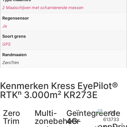
2 Maaischijven met scharnierende messen
Regensensor
Ja
Soort grens
GPS
Randmaaien
ZeroTrim
Kenmerken Kress EyePilot®
RTKⁿ 3.000m² KR273E
Zero
Multi-
Geïntegreerde
Trim
zonebeheer
4G-
appDri