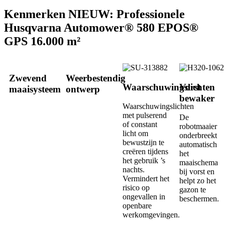
Kenmerken NIEUW: Professionele
Husqvarna Automower® 580 EPOS®
GPS 16.000 m²
Zwevend
Weerbestendig
Waarschuwingslichten
Vorst
maaisysteem
ontwerp
bewaker
Waarschuwingslichten
met pulserend
De
of constant
robotmaaier
licht om
onderbreekt
bewustzijn te
automatisch
creëren tijdens
het
het gebruik ’s
maaischema
nachts.
bij vorst en
Vermindert het
helpt zo het
risico op
gazon te
ongevallen in
beschermen.
openbare
werkomgevingen.