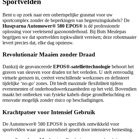
Sportvelden
Bent u op zoek naar een onberispelijke grasmat voor uw
sportcomplex zonder de beperkingen van begrenzingskabels? De
Husqvarna Automower® 580 EPOS®
is dé professionele
oplossing voor veeleisend gazononderhoud. Bij Buts Meulepas
begrijpen we dat sportvelden topkwaliteit vereisen; deze robotmaaier
levert precies dat, elke dag opnieuw.
Revolutionair Maaien zonder Draad
Dankzij de geavanceerde
EPOS®-satelliettechnologie
behoort het
graven van sleuven voor draden tot het verleden. U stelt eenvoudig
virtuele grenzen in, creëert verschillende werkzones en definieert
tijdelijke ‘no-go’ zones. Dit biedt maximale flexibiliteit tijdens
evenementen of onderhoudswerkzaamheden op het veld. Bovendien
maakt het ontbreken van fysieke kabels diepe grondbeluchting en
renovatie mogelijk zonder risico op beschadigingen.
Krachtpatser voor Intensief Gebruik
De Automower® 580 EPOS® is specifiek ontwikkeld voor
sportvelden waar gras razendsnel groeit door intensieve bemesting.