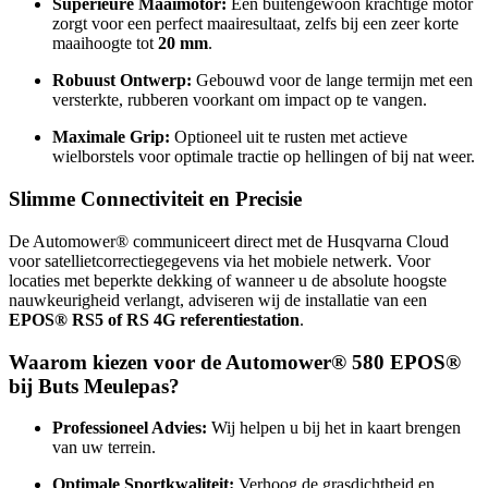
Superieure Maaimotor:
Een buitengewoon krachtige motor
zorgt voor een perfect maairesultaat, zelfs bij een zeer korte
maaihoogte tot
20 mm
.
Robuust Ontwerp:
Gebouwd voor de lange termijn met een
versterkte, rubberen voorkant om impact op te vangen.
Maximale Grip:
Optioneel uit te rusten met actieve
wielborstels voor optimale tractie op hellingen of bij nat weer.
Slimme Connectiviteit en Precisie
De Automower® communiceert direct met de Husqvarna Cloud
voor satellietcorrectiegegevens via het mobiele netwerk. Voor
locaties met beperkte dekking of wanneer u de absolute hoogste
nauwkeurigheid verlangt, adviseren wij de installatie van een
EPOS® RS5 of RS 4G referentiestation
.
Waarom kiezen voor de Automower® 580 EPOS®
bij Buts Meulepas?
Professioneel Advies:
Wij helpen u bij het in kaart brengen
van uw terrein.
Optimale Sportkwaliteit:
Verhoog de grasdichtheid en