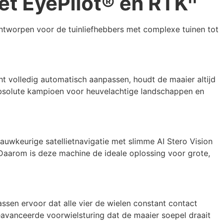
et EyePilot® en RTKⁿ
ontworpen voor de tuinliefhebbers met complexe tuinen tot
ht volledig automatisch aanpassen, houdt de maaier altijd
bsolute kampioen voor heuvelachtige landschappen en
auwkeurige satellietnavigatie met slimme AI Stero Vision
Daarom is deze machine de ideale oplossing voor grote,
ssen ervoor dat alle vier de wielen constant contact
eavanceerde voorwielsturing dat de maaier soepel draait