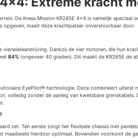
4×4: Extreme kracht m
errein. De Kress Mission KR285E 4×4 is namelijk speciaal 
rs opgeven, maait deze krachtpatser onverstoorbaar door.
vierwielaandrijving. Dankzij de vier motoren, die hun krac
 wel
84%
(ongeveer 40 graden). Dit maakt de KR285E de a
utionaire EyePilot®-technologie. Deze combineert uiterst n
on, volledig zonder de aanleg van kwetsbare grenskabels. 
s.
?
rd zet. Ten eerste zorgt het flexibele chassis met pendela
t het maaibeeld hierdoor optimaal. Bovendien voorkomt de g