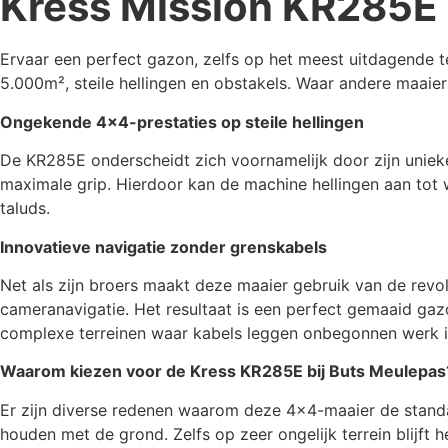
Kress Mission KR285E 
Ervaar een perfect gazon, zelfs op het meest uitdagende t
5.000m², steile hellingen en obstakels. Waar andere maaie
Ongekende 4×4-prestaties op steile hellingen
De KR285E onderscheidt zich voornamelijk door zijn unieke 
maximale grip. Hierdoor kan de machine hellingen aan tot
taluds.
Innovatieve navigatie zonder grenskabels
Net als zijn broers maakt deze maaier gebruik van de revol
cameranavigatie. Het resultaat is een perfect gemaaid gaz
complexe terreinen waar kabels leggen onbegonnen werk i
Waarom kiezen voor de Kress KR285E bij Buts Meulepas
Er zijn diverse redenen waarom deze 4×4-maaier de standaa
houden met de grond. Zelfs op zeer ongelijk terrein blijf