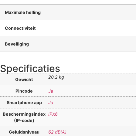
Maximale helling
Connectiviteit
Beveiliging
Specificaties
20,2 kg
Gewicht
Pincode
Ja
Smartphone app
Ja
Beschermingsindex
IPX6
(IP-code)
Geluidsniveau
62 dB(A)