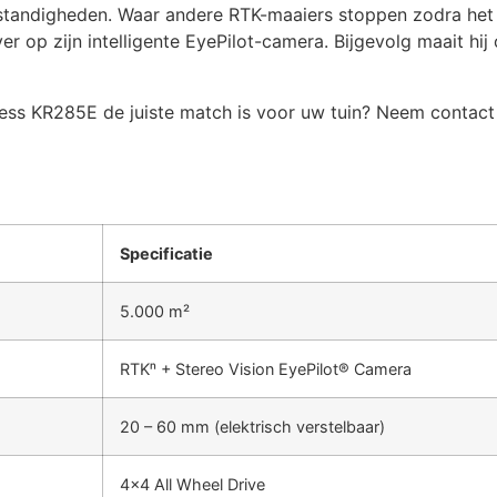
standigheden. Waar andere RTK-maaiers stoppen zodra het s
 op zijn intelligente EyePilot-camera. Bijgevolg maait hi
ress KR285E de juiste match is voor uw tuin? Neem contac
Specificatie
5.000 m²
RTKⁿ + Stereo Vision EyePilot® Camera
20 – 60 mm (elektrisch verstelbaar)
4×4 All Wheel Drive