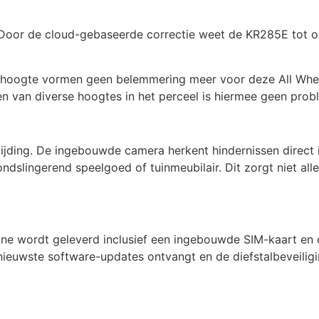
 Door de cloud-gebaseerde correctie weet de KR285E tot op
 hoogte vormen geen belemmering meer voor deze All Wheel
gen van diverse hoogtes in het perceel is hiermee geen pro
mijding. De ingebouwde camera herkent hindernissen direct 
dslingerend speelgoed of tuinmeubilair. Dit zorgt niet all
chine wordt geleverd inclusief een ingebouwde SIM-kaart e
nieuwste software-updates ontvangt en de diefstalbeveiliging