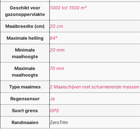
Geschikt voor
1000 tot 1500 m²
gazonoppervlakte
Maaibreedte (cm)
20 cm
Maximale helling
84°
Minimale
20 mm
maaihoogte
Maximale
70 mm
maaihoogte
Type maaimes
2 Maaischijven met scharnierende messen
Regensensor
Ja
Soort grens
GPS
Randmaaien
ZeroTrim