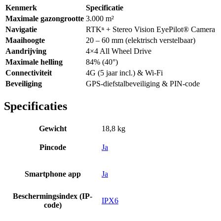
Kenmerk
Specificatie
Maximale gazongrootte
3.000 m²
Navigatie
RTKⁿ + Stereo Vision EyePilot® Camera
Maaihoogte
20 – 60 mm (elektrisch verstelbaar)
Aandrijving
4×4 All Wheel Drive
Maximale helling
84% (40°)
Connectiviteit
4G (5 jaar incl.) & Wi-Fi
Beveiliging
GPS-diefstalbeveiliging & PIN-code
Specificaties
Gewicht
18,8 kg
Pincode
Ja
Smartphone app
Ja
Beschermingsindex (IP-
IPX6
code)