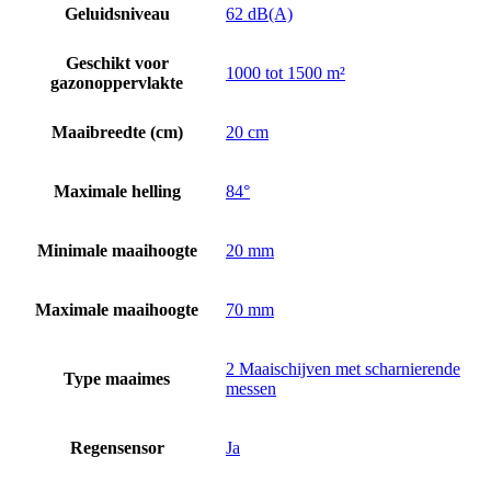
Geluidsniveau
62 dB(A)
Geschikt voor
1000 tot 1500 m²
gazonoppervlakte
Maaibreedte (cm)
20 cm
Maximale helling
84°
Minimale maaihoogte
20 mm
Maximale maaihoogte
70 mm
2 Maaischijven met scharnierende
Type maaimes
messen
Regensensor
Ja