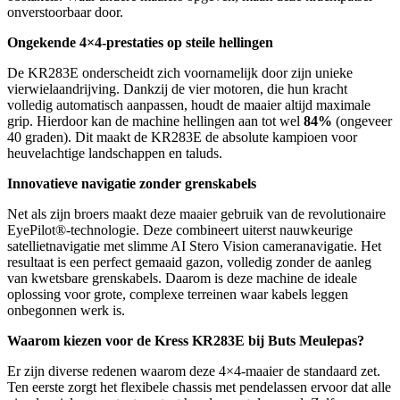
onverstoorbaar door.
Ongekende 4×4-prestaties op steile hellingen
De KR283E onderscheidt zich voornamelijk door zijn unieke
vierwielaandrijving. Dankzij de vier motoren, die hun kracht
volledig automatisch aanpassen, houdt de maaier altijd maximale
grip. Hierdoor kan de machine hellingen aan tot wel
84%
(ongeveer
40 graden). Dit maakt de KR283E de absolute kampioen voor
heuvelachtige landschappen en taluds.
Innovatieve navigatie zonder grenskabels
Net als zijn broers maakt deze maaier gebruik van de revolutionaire
EyePilot®-technologie. Deze combineert uiterst nauwkeurige
satellietnavigatie met slimme AI Stero Vision cameranavigatie. Het
resultaat is een perfect gemaaid gazon, volledig zonder de aanleg
van kwetsbare grenskabels. Daarom is deze machine de ideale
oplossing voor grote, complexe terreinen waar kabels leggen
onbegonnen werk is.
Waarom kiezen voor de Kress KR283E bij Buts Meulepas?
Er zijn diverse redenen waarom deze 4×4-maaier de standaard zet.
Ten eerste zorgt het flexibele chassis met pendelassen ervoor dat alle