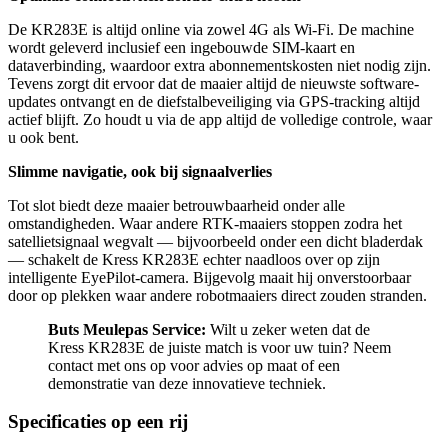
De KR283E is altijd online via zowel 4G als Wi-Fi. De machine
wordt geleverd inclusief een ingebouwde SIM-kaart en
dataverbinding, waardoor extra abonnementskosten niet nodig zijn.
Tevens zorgt dit ervoor dat de maaier altijd de nieuwste software-
updates ontvangt en de diefstalbeveiliging via GPS-tracking altijd
actief blijft. Zo houdt u via de app altijd de volledige controle, waar
u ook bent.
Slimme navigatie, ook bij signaalverlies
Tot slot biedt deze maaier betrouwbaarheid onder alle
omstandigheden. Waar andere RTK-maaiers stoppen zodra het
satellietsignaal wegvalt — bijvoorbeeld onder een dicht bladerdak
— schakelt de Kress KR283E echter naadloos over op zijn
intelligente EyePilot-camera. Bijgevolg maait hij onverstoorbaar
door op plekken waar andere robotmaaiers direct zouden stranden.
Buts Meulepas Service:
Wilt u zeker weten dat de
Kress KR283E de juiste match is voor uw tuin? Neem
contact met ons op voor advies op maat of een
demonstratie van deze innovatieve techniek.
Specificaties op een rij