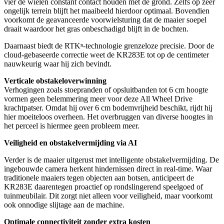
vier de wielen constant contact houden met de grond. Zelfs op zeer
ongelijk terrein blijft het maaibeeld hierdoor optimaal. Bovendien
voorkomt de geavanceerde voorwielsturing dat de maaier soepel
draait waardoor het gras onbeschadigd blijft in de bochten.
Daarnaast biedt de RTKⁿ-technologie grenzeloze precisie. Door de
cloud-gebaseerde correctie weet de KR283E tot op de centimeter
nauwkeurig waar hij zich bevindt.
Verticale obstakeloverwinning
Verhogingen zoals stoepranden of opsluitbanden tot 6 cm hoogte
vormen geen belemmering meer voor deze All Wheel Drive
krachtpatser. Omdat hij over 6 cm bodemvrijheid beschikt, rijdt hij
hier moeiteloos overheen. Het overbruggen van diverse hoogtes in
het perceel is hiermee geen probleem meer.
Veiligheid en obstakelvermijding via AI
Verder is de maaier uitgerust met intelligente obstakelvermijding. De
ingebouwde camera herkent hindernissen direct in real-time. Waar
traditionele maaiers tegen objecten aan botsen, anticipeert de
KR283E daarentegen proactief op rondslingerend speelgoed of
tuinmeubilair. Dit zorgt niet alleen voor veiligheid, maar voorkomt
ook onnodige slijtage aan de machine.
Optimale connectiviteit zonder extra kosten